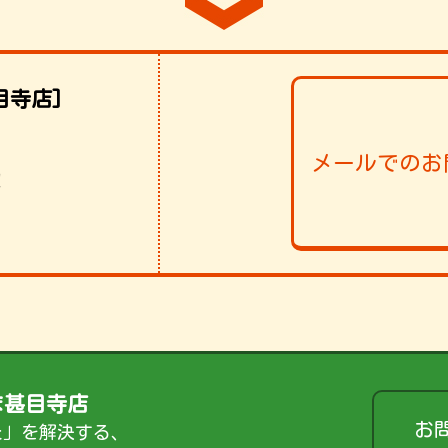
目寺店]
メールでのお
！
ま甚目寺店
お
た」を解決する、