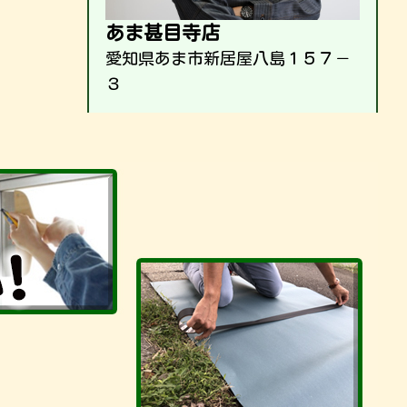
あま甚目寺店
愛知県あま市新居屋八島１５７－
３